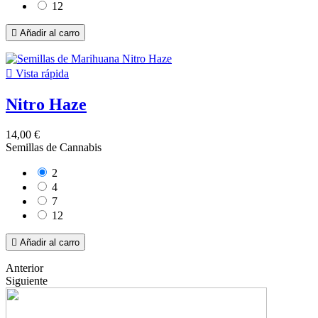
12

Añadir al carro

Vista rápida
Nitro Haze
14,00 €
Semillas de Cannabis
2
4
7
12

Añadir al carro
Anterior
Siguiente