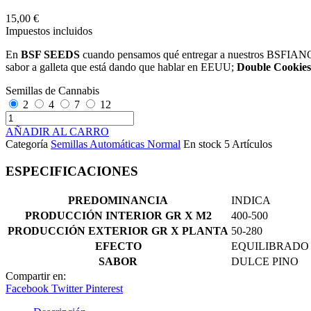
15,00 €
Impuestos incluidos
En
BSF SEEDS
cuando pensamos qué entregar a nuestros BSFIANOS d
sabor a galleta que está dando que hablar en EEUU;
Double Cookies
Semillas de Cannabis
2
4
7
12
AÑADIR AL CARRO
Categoría
Semillas Automáticas Normal
En stock
5 Artículos
ESPECIFICACIONES
PREDOMINANCIA
INDICA
PRODUCCIÓN INTERIOR GR X M2
400-500
PRODUCCIÓN EXTERIOR GR X PLANTA
50-280
EFECTO
EQUILIBRADO
SABOR
DULCE PINO
Compartir en:
Facebook
Twitter
Pinterest