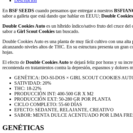
Descripción
En
BSF SEEDS
cuando pensamos que entregar a nuestros
BSFIAN
sabor a galleta que está dando que hablar en EEUU;
Double Cookies
Double Cookies Auto
es un híbrido índico/sativo fruto del cruce de
sabor a
Girl Scout Cookies
tan buscado.
Double Cookies Auto es una planta de muy fácil cultivo con una alta pro
alcanzando niveles altos de THC. En su estructura presenta un gran cog
hojas.
El efecto de
Double Cookies Auto
te dejará feliz por horas y su inc
recomienda en tratamientos contra la depresión, espasmos y dolores m
GENÉTICA: DO-SI-DOS × GIRL SCOUT COOKIES AUT
SATIVIDAD: 20%
THC: 18-22%
PRODUCCIÓN INT: 400-500 GR X M2
PRODUCCIÓN EXT: 50-280 GR POR PLANTA
CICLO COMPLETO: 55-60 DÍAS
EFECTO: SEDANTE, RELAJANTE, CREATIVO
SABOR: MENTA DULCE ACENTUADO POR LIMA FRES
GENÉTICAS