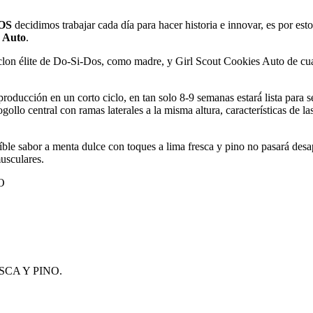
OS
decidimos trabajar cada día para hacer historia e innovar, es por est
 Auto
.
l clon élite de Do-Si-Dos, como madre, y Girl Scout Cookies Auto de c
ducción en un corto ciclo, en tan solo 8-9 semanas estará́ lista para se
ollo central con ramas laterales a la misma altura, características de 
reíble sabor a menta dulce con toques a lima fresca y pino no pasará desa
usculares.
O
CA Y PINO.